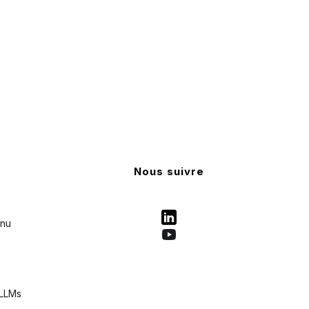
Nous suivre
enu
 LLMs